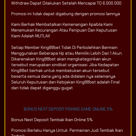
Withdraw Dapat Dilakukan Setelah Mencapai TO 6.000.000
Promosi ini tidak dapat digabung dengan promosi lainnya
Kami Berhak Membatalkan Kemenangan Apabila Kami
Menemukan Kecurangan Atau Penipuan Dan Keputusan
Kami Adalah MUTLAK
Setiap Member King88bet Tidak Di Perbolehkan Bermain
Menggunakan Beberapa Hp atau Memiliki Lebih Dari 1 Akun.
Dikarenakan King88bet akan mengkategorikan akun
tersebut merupakan sindikat organisasi. Jika Kedapatan
King88et berhak untuk membekukan akun tersebut
beserta semua dana yang ada didalam nya selamanya.
Seluruh Keputusan dan Kebijakan King88bet adalah Final
dan tidak dapat diganggu gugat.
BONUS NEXT DEPOSIT FISHING GAME ONLINE 5%
Bonus Next Deposit Tembak Ikan Online 5%
Promosi Berlaku Hanya Untuk Permainan Judi Tembak Ikan