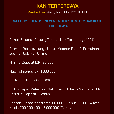
IKAN TERPERCAYA
Posted on:
Wed , Mar 09 2022 00:00
WELCOME BONUS NEW MEMBER 100% TEMBAK IKAN
TERPERCAYA
Bonus Selamat Datang Tembak Ikan Terpercaya 100%
Promosi Berlaku Hanya Untuk Member Baru Di Pemainan
Judi Tembak Ikan Online
Minimal Deposit IDR : 20.000
Maximal Bonus IDR : 1.000.000
(BONUS DI BERIKAN DI AWAL)
Untuk Dapat Melakukan Withdraw TO Harus Mencapai 30x
Dari Nilai Deposit + Bonus
Contoh : Deposit pertama 100.000 + Bonus 100.000 = Total
Kredit 200.000 x 30 = 6.000.000 (Turnover)