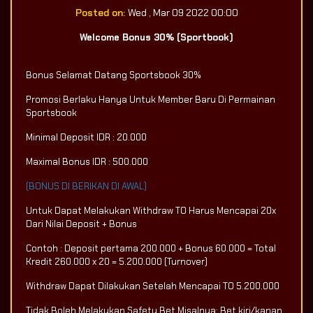
Posted on:
Wed , Mar 09 2022 00:00
Welcome Bonus 30% (Sportbook)
Bonus Selamat Datang Sportsbook 30%
Promosi Berlaku Hanya Untuk Member Baru Di Permainan
Sportsbook
Minimal Deposit IDR : 20.000
Maximal Bonus IDR : 500.000
(BONUS DI BERIKAN DI AWAL)
Untuk Dapat Melakukan Withdraw TO Harus Mencapai 20x
Dari Nilai Deposit + Bonus
Contoh : Deposit pertama 200.000 + Bonus 60.000 = Total
Kredit 260.000 x 20 = 5.200.000 (Turnover)
Withdraw Dapat Dilakukan Setelah Mencapai TO 5.200.000
Tidak Boleh Melakukan Safety Bet Misalnya: Bet kiri/kanan,