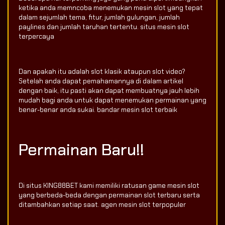
ketika anda memncoba menemukan mesin slot yang tepat
dalam sejumlah tema, fitur, jumlah gulungan, jumlah
paylines dan jumlah taruhan tertentu. situs mesin slot
terpercaya
Dan apakah itu adalah slot klasik ataupun slot video?
Setelah anda dapat pemahamannya di dalam artikel
dengan baik, itu pasti akan dapat membuatnya jauh lebih
mudah bagi anda untuk dapat menemukan permainan yang
benar-benar anda sukai. bandar mesin slot terbaik
Permainan Baru!!
Di situs KING88BET kami memiliki ratusan game mesin slot
yang berbeda-beda dengan permainan slot terbaru serta
ditambahkan setiap saat. agen mesin slot terpopuler