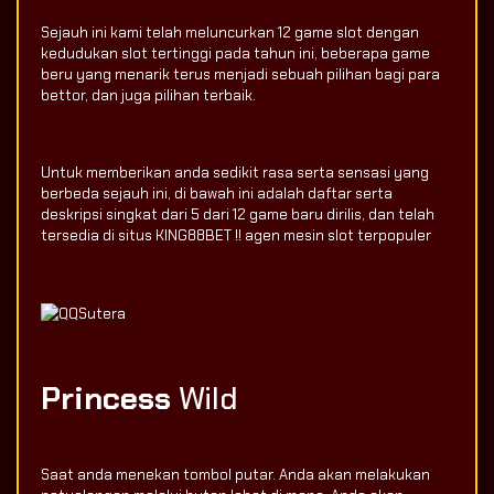
Sejauh ini kami telah meluncurkan 12 game slot dengan
kedudukan slot tertinggi pada tahun ini, beberapa game
beru yang menarik terus menjadi sebuah pilihan bagi para
bettor, dan juga pilihan terbaik.
Untuk memberikan anda sedikit rasa serta sensasi yang
berbeda sejauh ini, di bawah ini adalah daftar serta
deskripsi singkat dari 5 dari 12 game baru dirilis, dan telah
tersedia di situs KING88BET !! agen mesin slot terpopuler
Princess
Wild
Saat anda menekan tombol putar. Anda akan melakukan