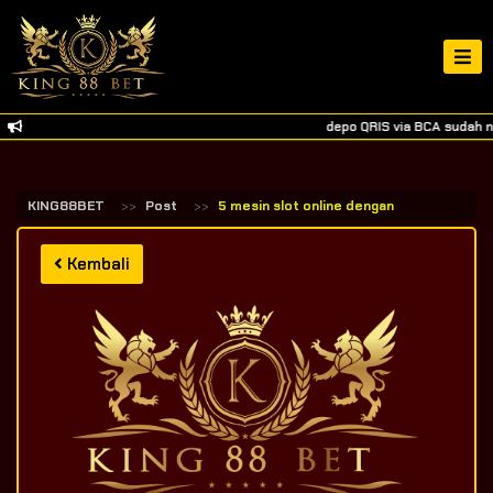
depo QRIS via BCA sudah no
KING88BET
Post
5 mesin slot online dengan rilis terbaik 2
Kembali