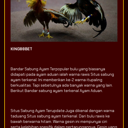
KING88BET
Bandar Sabung Ayam Terpopuler bulu yang biasanya
didapati pada ayam aduan ialah warna rawis Situs sabung
ayam terkenal. Ini memberikan ke-2 warna itupaling
berkualitas. Tapi sebetulnya ada banyak warna yang lain.
Berikut Bandar sabung ayam terkenal Ayam Aduan.
Situs Sabung Ayam Terupdate Juga dikenal dengan warna
taduang Situs sabung ayam terkenal. Dari bulu rawis ke
bawah berwarna hitam. Warna gesin ini mempunyai ciri
serta kelebihan spesifik dalam pertarungannya. Gesin yang