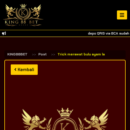
depo QRIS via BCA sudah n
KING88BET
Post
Trick merawat bulu ayam laga terpopuler
Kembali