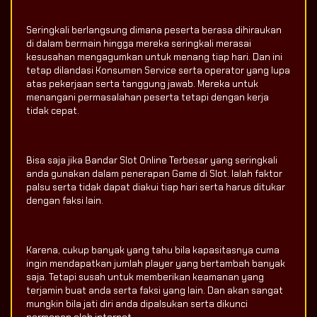
Seringkali berlangsung dimana peserta berasa dihiraukan
di dalam bermain hingga mereka seringkali merasai
kesusahan mengagumkan untuk menang tiap hari. Dan ini
tetap dilandasi Konsumen Service serta operator yang lupa
atas pekerjaan serta tanggung jawab. Mereka untuk
menangani permasalahan peserta tetapi dengan kerja
tidak cepat.
Bisa saja jika Bandar Slot Online Terbesar yang seringkali
anda gunakan dalam penerapan Game di Slot. Ialah faktor
palsu serta tidak dapat diakui tiap hari serta harus ditukar
dengan faksi lain.
Karena, cukup banyak yang tahu bila kapasitasnya cuma
ingin mendapatkan jumlah player yang bertambah banyak
saja. Tetapi susah untuk memberikan keamanan yang
terjamin buat anda serta faksi yang lain. Dan akan sangat
mungkin bila jati diri anda dipalsukan serta dikunci