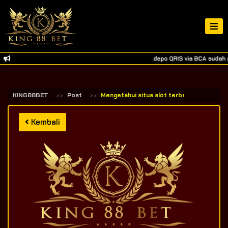
depo QRIS via BCA sudah n
KING88BET
Post
Mengetahui situs slot terbaik 2020
Kembali