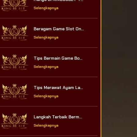
Selengkapnya
Beragam Game Slot On...
Selengkapnya
Tips Bermain Game Bo...
Selengkapnya
Tips Merawat Ayam La...
Selengkapnya
Langkah Terbaik Berm...
Selengkapnya