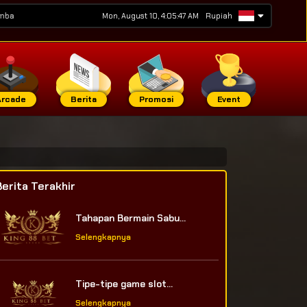
kan kirim ke QRIS kami untuk proses cepatnya
Mon, August 10, 4:05:48 AM
Rupiah
Arcade
Berita
Promosi
Event
Berita Terakhir
Tahapan Bermain Sabu...
Selengkapnya
Tipe-tipe game slot...
Selengkapnya