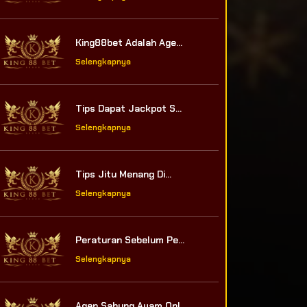
King88bet Adalah Age...
Selengkapnya
Tips Dapat Jackpot S...
Selengkapnya
Tips Jitu Menang Di...
Selengkapnya
Peraturan Sebelum Pe...
Selengkapnya
Agen Sabung Ayam Onl...