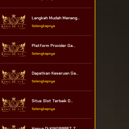
Langkah Mudah Menang...
Selengkapnya
Platform Provider Ga...
Selengkapnya
Dapatkan Keseruan Ga...
Selengkapnya
Situs Slot Terbaik D...
Selengkapnya
Hanya Di KING88BET T...