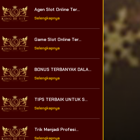
Agen Slot Online Ter...
Selengkapnya
Game Slot Online Ter...
Selengkapnya
BONUS TERBANYAK DALA...
Selengkapnya
TIPS TERBAIK UNTUK S...
Selengkapnya
Trik Menjadi Profesi...
Selengkapnya