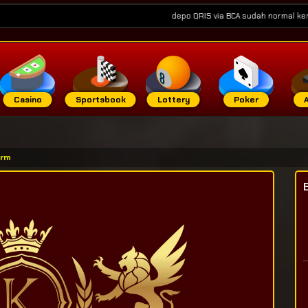
depo QRIS via BCA sudah normal kembali, silah
Casino
Sportsbook
Lottery
Poker
rmain game slot di king88bet