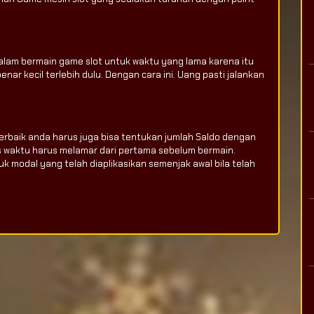
lam bermain game slot untuk waktu yang lama karena itu
r kecil terlebih dulu. Dengan cara ini. Uang pasti jalankan
terbaik anda harus juga bisa tentukan jumlah Saldo dengan
bis waktu harus melamar dari pertama sebelum bermain.
k modal yang telah diaplikasikan semenjak awal bila telah