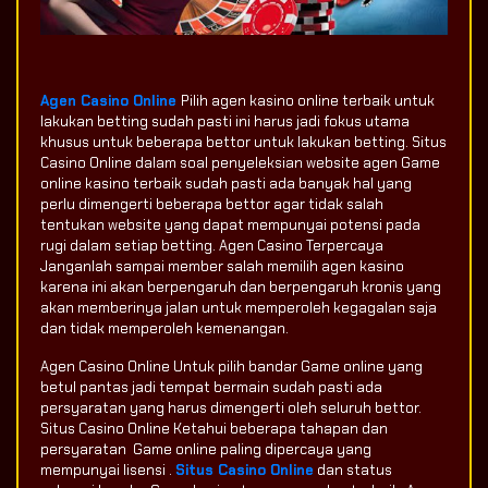
Agen Casino Online
Pilih agen kasino online terbaik untuk
lakukan betting sudah pasti ini harus jadi fokus utama
khusus untuk beberapa bettor untuk lakukan betting. Situs
Casino Online dalam soal penyeleksian website agen Game
online kasino terbaik sudah pasti ada banyak hal yang
perlu dimengerti beberapa bettor agar tidak salah
tentukan website yang dapat mempunyai potensi pada
rugi dalam setiap betting. Agen Casino Terpercaya
Janganlah sampai member salah memilih agen kasino
karena ini akan berpengaruh dan berpengaruh kronis yang
akan memberinya jalan untuk memperoleh kegagalan saja
dan tidak memperoleh kemenangan.
Agen Casino Online Untuk pilih bandar Game online yang
betul pantas jadi tempat bermain sudah pasti ada
persyaratan yang harus dimengerti oleh seluruh bettor.
Situs Casino Online Ketahui beberapa tahapan dan
persyaratan Game online paling dipercaya yang
mempunyai lisensi .
Situs Casino Online
dan status