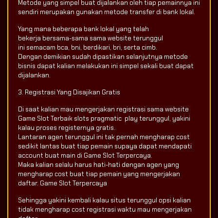
Metode yang simpel buat dijalankan oleh tiap pemainnya ini
sendiri merupakan gunakan metode transfer di bank lokal.
Yang mana beberapa bank lokal yang telah
bekerja bersama-sama sama website terunggul
ini semacam bca, bni, berdikari, bri, serta cimb.
Dengan demikian sudah dipastikan selanjutnya metode
bisnis dapat kalian melakukan ini simpel sekali buat dapat
dijalankan.
3. Registrasi Yang Disajikan Gratis
Di saat kalian mau mengerjakan registrasi sama website
Game Slot Terbaik slots pragmatic play terunggul, yakini
kalau proses registernya gratis.
Lantaran agen terunggul ini tak pernah mengharap cost
sedikit lantas buat tiap pemain supaya dapat mendapati
account buat main di Game Slot Terpercaya.
Maka kalian selalu harus hati-hati dengan agen yang
mengharap cost buat tiap pemain yang mengerjakan
daftar. Game Slot Terpercaya
Sehingga yakini kembali kalau situs terunggul opsi kalian
tidak mengharap cost registrasi waktu mau mengerjakan