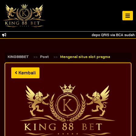
depo QRIS via BCA sudah n
KING88BET
Post
Mengenal situs slot pragmatic play terba
Kembali