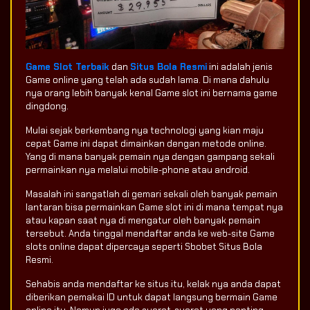
Game Slot Terbaik
dan
Situs Bola Resmi
ini adalah jenis
Game online yang telah ada sudah lama. Di mana dahulu
nya orang lebih banyak kenal Game slot ini bernama game
dingdong.
Mulai sejak berkembang nya technologi yang kian maju
cepat Game ini dapat dimainkan dengan metode online.
Yang di mana banyak pemain nya dengan gampang sekali
permainkan nya melalui mobile-phone atau android.
Masalah ini sangatlah di gemari sekali oleh banyak pemain
lantaran bisa permainkan Game slot ini di mana tempat nya
atau kapan saat nya di mengatur oleh banyak pemain
tersebut. Anda tinggal mendaftar anda ke web-site Game
slots online dapat dipercaya seperti Sbobet Situs Bola
Resmi.
Sehabis anda mendaftar ke situs itu, kelak nya anda dapat
diberikan pemakai ID untuk dapat langsung bermain Game