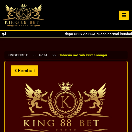
depo QRIS via BCA sudah normal kembali,
KING88BET
Post
Rahasia meraih kemenangan game bola on
Kembali