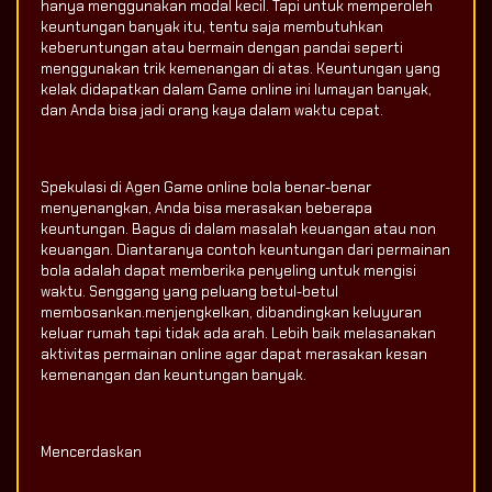
hanya menggunakan modal kecil. Tapi untuk memperoleh
keuntungan banyak itu, tentu saja membutuhkan
keberuntungan atau bermain dengan pandai seperti
menggunakan trik kemenangan di atas. Keuntungan yang
kelak didapatkan dalam Game online ini lumayan banyak,
dan Anda bisa jadi orang kaya dalam waktu cepat.
Spekulasi di Agen Game online bola benar-benar
menyenangkan, Anda bisa merasakan beberapa
keuntungan. Bagus di dalam masalah keuangan atau non
keuangan. Diantaranya contoh keuntungan dari permainan
bola adalah dapat memberika penyeling untuk mengisi
waktu. Senggang yang peluang betul-betul
membosankan.menjengkelkan, dibandingkan keluyuran
keluar rumah tapi tidak ada arah. Lebih baik melasanakan
aktivitas permainan online agar dapat merasakan kesan
kemenangan dan keuntungan banyak.
Mencerdaskan