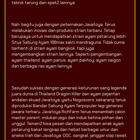
teknik tarung dan spek2 lainnya.
Nah, begitu juga dengan peternakan Javatoya. Terus
melakukan inovasi dan produksi strain terbaru. Tetap
berupaya untuk mendapatkan strain ayam petarung lebih
Situs Sabung Ayam 188max sakti mandraguna. Tidak cuma
berhenti di strain ayam bangkok, tapi juga
mengembangkan strain lainnya. Seperti pengembangan
ayam thailand, ayam panus, ayam pakhoy, ayam saigon
dan berbagai ras ayam lainnya.
Sesudah sukses dengan generasi keturunan sang legenda
juara dunia di Thailand Dragon Killer dan ayam pejantan
andalan skuad Javatoya, yaitu Nogososro, sekarang terus
diproduksi Bandar Sabung Ayam Terpopuler lagi generasi
jawara terbaru. Javatoya RichFarm terus menambah calon
master parent, indukan jago dan induk betina pilihan dan
unggul. Temen2 bisa pesan dan mendapatkan anak ayam
petarung bakat lengkap dan hebat berbagai umur dan
aneka trah dari Javatoya. DOC, sangkal, janggar siap rawat,