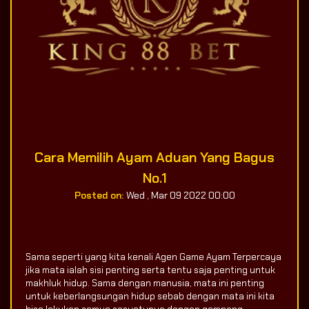
Cara Memilih Ayam Aduan Yang Bagus
No.1
Posted on:
Wed , Mar 09 2022 00:00
Sama seperti yang kita kenali Agen Game Ayam Terpercaya
jika mata ialah sisi penting serta tentu saja penting untuk
makhluk hidup. Sama dengan manusia, mata ini penting
untuk keberlangsungan hidup sebab dengan mata ini kita