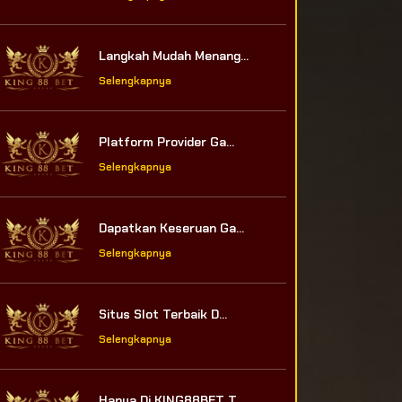
Langkah Mudah Menang...
Selengkapnya
Platform Provider Ga...
Selengkapnya
Dapatkan Keseruan Ga...
Selengkapnya
Situs Slot Terbaik D...
Selengkapnya
Hanya Di KING88BET T...