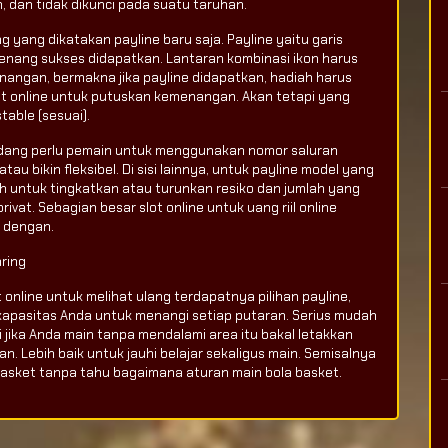
 dan tidak dikunci pada suatu taruhan.
 yang dikatakan payline baru saja. Payline yaitu garis
menang sukses didapatkan. Lantaran kombinasi ikon harus
enangan, bermakna jika payline didapatkan, hadiah harus
lot online untuk putuskan kemenangan. Akan tetapi yang
table (sesuai).
dang perlu pemain untuk menggunakan nomor saluran
au bikin fleksibel. Di sisi lainnya, untuk payline model yang
h untuk tingkatkan atau turunkan resiko dan jumlah yang
at. Sebagian besar slot online untuk uang riil online
 dengan.
aring
 online untuk melihat ulang terdapatnya pilihan payline,
 kapasitas Anda untuk menangi setiap putaran. Serius mudah
i jika Anda main tanpa mendalami area itu bakal letakkan
 Lebih baik untuk jauhi belajar sekaligus main. Semisalnya
asket tanpa tahu bagaimana aturan main bola basket.