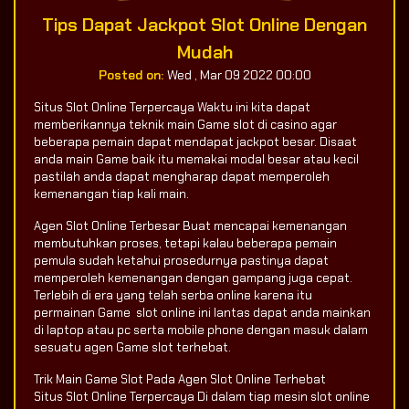
Tips Dapat Jackpot Slot Online Dengan
Mudah
Posted on:
Wed , Mar 09 2022 00:00
Situs Slot Online Terpercaya Waktu ini kita dapat
memberikannya teknik main Game slot di casino agar
beberapa pemain dapat mendapat jackpot besar. Disaat
anda main Game baik itu memakai modal besar atau kecil
pastilah anda dapat mengharap dapat memperoleh
kemenangan tiap kali main.
Agen Slot Online Terbesar Buat mencapai kemenangan
membutuhkan proses, tetapi kalau beberapa pemain
pemula sudah ketahui prosedurnya pastinya dapat
memperoleh kemenangan dengan gampang juga cepat.
Terlebih di era yang telah serba online karena itu
permainan Game slot online ini lantas dapat anda mainkan
di laptop atau pc serta mobile phone dengan masuk dalam
sesuatu agen Game slot terhebat.
Trik Main Game Slot Pada Agen Slot Online Terhebat
Situs Slot Online Terpercaya Di dalam tiap mesin slot online